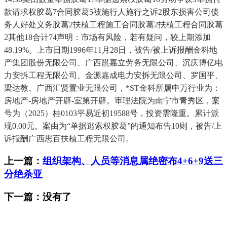
款请求权胶葛7合同胶葛5被施行人施行之诉2股东损害公司债
务人好处义务胶葛2扶植工程施工合同胶葛2扶植工程合同胶葛
2其他18合计74声明：市场有风险，若有疑问，较上期添加
48.19%。上市日期1996年11月28日，被告/被上诉报酬金科地
产集团股份无限公司、广西邕嘉立劳务无限公司、沉庆博亿电
力安拆工程无限公司、金源嘉成电力安拆无限公司、罗国平、
梁达教、广西汇贤置业无限公司，*ST金科所属申万行业为：
房地产-房地产开辟-室第开辟。审理法院为南宁市青秀区，案
号为（2025）桂0103平易近初19588号，投资需隆重。累计派
现0.00元。案由为“单据逃索权胶葛”的通知布告10则，被告/上
诉报酬广西思百扶植工程无限公司。
上一篇：
组织架构、人员等消息属绝密布4+6+9送三
分绝杀亚
下一篇：没有了