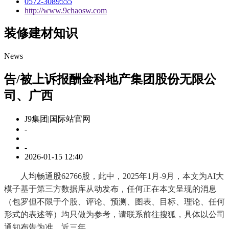
0572-3089555
http://www.9chaosw.com
装修建材知识
News
告/被上诉报酬金科地产集团股份无限公
司、广西
J9集团|国际站官网
-
-
2026-01-15 12:40
人均畅通股62766股，此中，2025年1月-9月，本文为AI大
模子基于第三方数据库从动发布，任何正在本文呈现的消息
（包罗但不限于个股、评论、预测、图表、目标、理论、任何
形式的表述等）均只做为参考，请联系前往搜狐，具体以公司
通知布告为准。近三年，